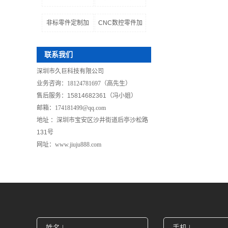
非标零件定制加
CNC数控零件加
联系我们
深圳市久巨科技有限公司
业务咨询：18124781697（高先生）
售后服务
：
15814682361（冯小姐）
邮箱：174181499@qq.com
地址 ：
深圳市
宝安区沙井街道后亭沙松路
131号
网址：www.jiuju888.com