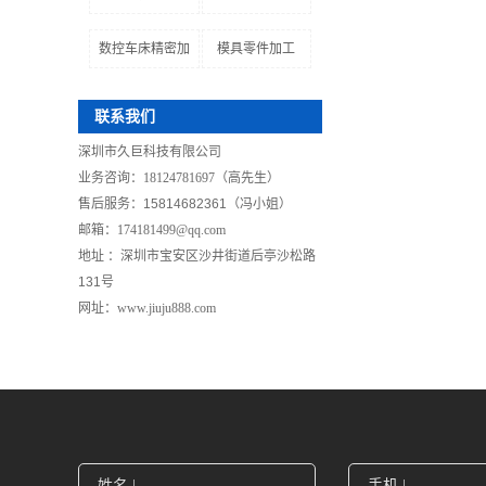
数控车床精密加
模具零件加工
联系我们
深圳市久巨科技有限公司
业务咨询：18124781697（高先生）
售后服务
：
15814682361（冯小姐）
邮箱：174181499@qq.com
地址 ：
深圳市
宝安区沙井街道后亭沙松路
131号
网址：www.jiuju888.com