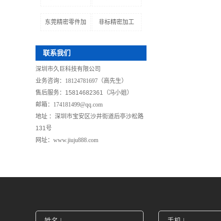
东莞精密零件加
非标精密加工
联系我们
深圳市久巨科技有限公司
业务咨询：18124781697（高先生）
售后服务
：
15814682361（冯小姐）
邮箱：174181499@qq.com
地址 ：
深圳市
宝安区沙井街道后亭沙松路
131号
网址：www.jiuju888.com