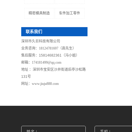
精密模具制造
车件加工零件
联系我们
深圳市久巨科技有限公司
业务咨询：18124781697（高先生）
售后服务
：
15814682361（冯小姐）
邮箱：174181499@qq.com
地址 ：
深圳市
宝安区沙井街道后亭沙松路
131号
网址：www.jiuju888.com